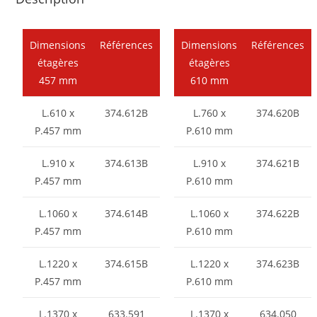
Dimensions
Références
Dimensions
Références
étagères
étagères
457 mm
610 mm
L.610 x
374.612B
L.760 x
374.620B
P.457 mm
P.610 mm
L.910 x
374.613B
L.910 x
374.621B
P.457 mm
P.610 mm
L.1060 x
374.614B
L.1060 x
374.622B
P.457 mm
P.610 mm
L.1220 x
374.615B
L.1220 x
374.623B
P.457 mm
P.610 mm
L.1370 x
633.591
L.1370 x
634.050