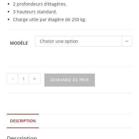
2 profondeurs d’étagères.
3 hauteurs standard.
Charge utile par étagère de 250 kg.
Choisir une option
MODÈLE
quantité
-
+
DEMANDE DE PRIX
de
Rayonnage
Hygirack
DESCRIPTION
Description